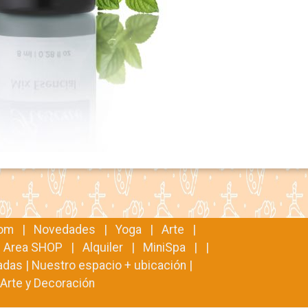
oom
|
Novedades
|
Yoga
|
Arte
|
|
Area SHOP
|
Alquiler
|
MiniSpa
| |
adas
|
Nuestro espacio + ubicación
|
Arte y Decoración