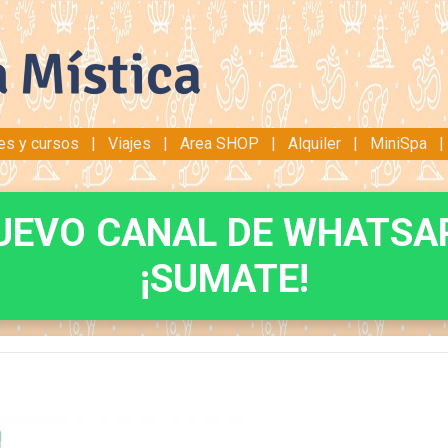
res y cursos
|
Viajes
|
Area SHOP
|
Alquiler
|
MiniSpa
UEVO CANAL DE WHATSA
¡SUMATE!