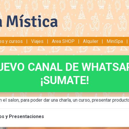
res y cursos
|
Viajes
|
Area SHOP
|
Alquiler
|
MiniSpa
UEVO CANAL DE WHATSA
¡SUMATE!
el salon, para poder dar una charla, un curso, presentar product
os y Presentaciones