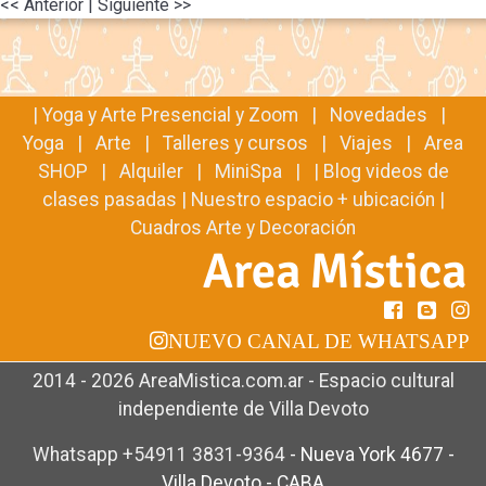
<< Anterior
| Siguiente >>
|
Yoga y Arte Presencial y Zoom
|
Novedades
|
Yoga
|
Arte
|
Talleres y cursos
|
Viajes
|
Area
SHOP
|
Alquiler
|
MiniSpa
| |
Blog videos de
clases pasadas
|
Nuestro espacio + ubicación
|
Cuadros Arte y Decoración
NUEVO CANAL DE WHATSAPP
2014 - 2026 AreaMistica.com.ar - Espacio cultural
independiente de Villa Devoto
Whatsapp +54911 3831-9364
-
Nueva York 4677 -
Villa Devoto - CABA