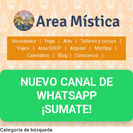
Novedades
|
Yoga
|
Arte
|
Talleres y cursos
|
Viajes
|
Area SHOP
|
Alquiler
|
MiniSpa
|
Calendario
|
Blog
|
Conocenos
|
NUEVO CANAL DE
WHATSAPP
¡SUMATE!
Categoría de búsqueda