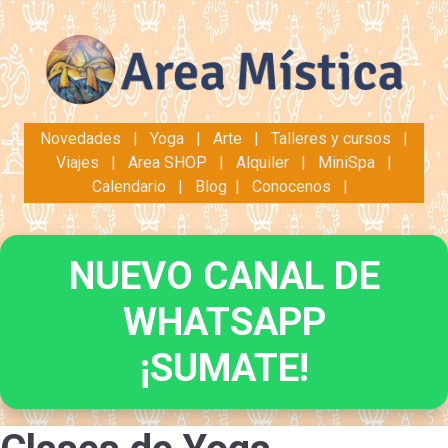
Novedades
|
Yoga
|
Arte
|
Talleres y cursos
|
Viajes
|
Area SHOP
|
Alquiler
|
MiniSpa
|
Calendario
|
Blog
|
Conocenos
|
NUEVO CANAL DE
WHATSAPP
¡SUMATE!