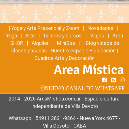
|
Yoga y Arte Presencial y Zoom
|
Novedades
|
Yoga
|
Arte
|
Talleres y cursos
|
Viajes
|
Area
SHOP
|
Alquiler
|
MiniSpa
| |
Blog videos de
clases pasadas
|
Nuestro espacio + ubicación
|
Cuadros Arte y Decoración
NUEVO CANAL DE WHATSAPP
2014 - 2026 AreaMistica.com.ar - Espacio cultural
independiente de Villa Devoto
Whatsapp +54911 3831-9364
-
Nueva York 4677 -
Villa Devoto - CABA