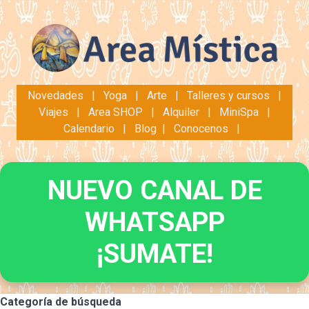
Novedades
|
Yoga
|
Arte
|
Talleres y cursos
|
Viajes
|
Area SHOP
|
Alquiler
|
MiniSpa
|
Calendario
|
Blog
|
Conocenos
|
NUEVO CANAL DE
WHATSAPP
¡SUMATE!
Categoría de búsqueda