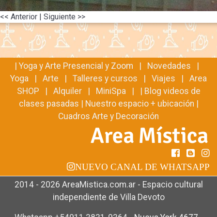
<< Anterior
| Siguiente >>
|
Yoga y Arte Presencial y Zoom
|
Novedades
|
Yoga
|
Arte
|
Talleres y cursos
|
Viajes
|
Area
SHOP
|
Alquiler
|
MiniSpa
| |
Blog videos de
clases pasadas
|
Nuestro espacio + ubicación
|
Cuadros Arte y Decoración
NUEVO CANAL DE WHATSAPP
2014 - 2026 AreaMistica.com.ar - Espacio cultural
independiente de Villa Devoto