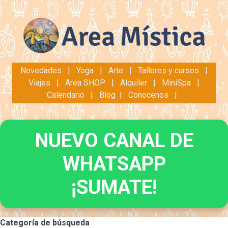
Novedades
|
Yoga
|
Arte
|
Talleres y cursos
|
Viajes
|
Area SHOP
|
Alquiler
|
MiniSpa
|
Calendario
|
Blog
|
Conocenos
|
NUEVO CANAL DE
WHATSAPP
¡SUMATE!
Categoría de búsqueda