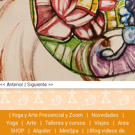
<< Anterior
| Siguiente >>
|
Yoga y Arte Presencial y Zoom
|
Novedades
|
Yoga
|
Arte
|
Talleres y cursos
|
Viajes
|
Area
SHOP
|
Alquiler
|
MiniSpa
| |
Blog videos de