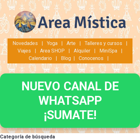
Novedades
|
Yoga
|
Arte
|
Talleres y cursos
|
Viajes
|
Area SHOP
|
Alquiler
|
MiniSpa
|
Calendario
|
Blog
|
Conocenos
|
NUEVO CANAL DE
WHATSAPP
¡SUMATE!
Categoría de búsqueda