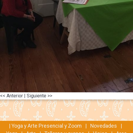
<< Anterior
| Siguiente >>
|
Yoga y Arte Presencial y Zoom
|
Novedades
|