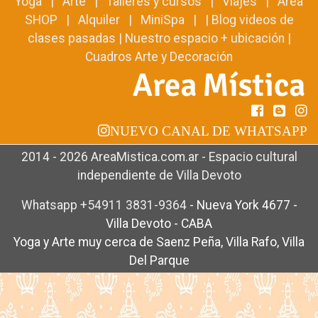
Yoga
|
Arte
|
Talleres y cursos
|
Viajes
|
Area
SHOP
|
Alquiler
|
MiniSpa
| |
Blog videos de
clases pasadas
|
Nuestro espacio + ubicación
|
Cuadros Arte y Decoración
NUEVO CANAL DE WHATSAPP
2014 - 2026 AreaMistica.com.ar - Espacio cultural
independiente de Villa Devoto
Whatsapp +54911 3831-9364
-
Nueva York 4677 -
Villa Devoto - CABA
Yoga y Arte muy cerca de Saenz Peña, Villa Rafo, Villa
Del Parque