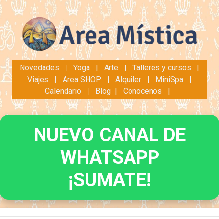
Novedades
|
Yoga
|
Arte
|
Talleres y cursos
|
Viajes
|
Area SHOP
|
Alquiler
|
MiniSpa
|
Calendario
|
Blog
|
Conocenos
|
NUEVO CANAL DE
WHATSAPP
¡SUMATE!