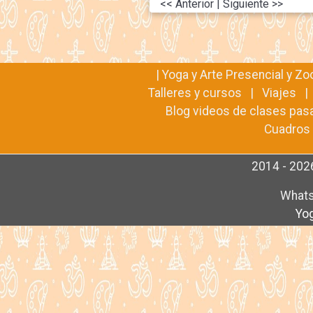
<< Anterior
| Siguiente >>
|
Yoga y Arte Presencial y Z
Talleres y cursos
|
Viajes
Blog videos de clases pas
Cuadros 
2014 - 2026
Whats
Yog