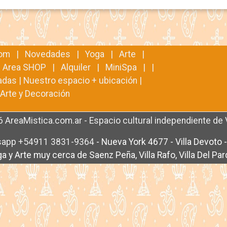
oom
|
Novedades
|
Yoga
|
Arte
|
|
Area SHOP
|
Alquiler
|
MiniSpa
| |
adas
|
Nuestro espacio + ubicación
|
Arte y Decoración
 AreaMistica.com.ar - Espacio cultural independiente de 
app +54911 3831-9364
-
Nueva York 4677 - Villa Devoto 
a y Arte muy cerca de Saenz Peña, Villa Rafo, Villa Del Pa