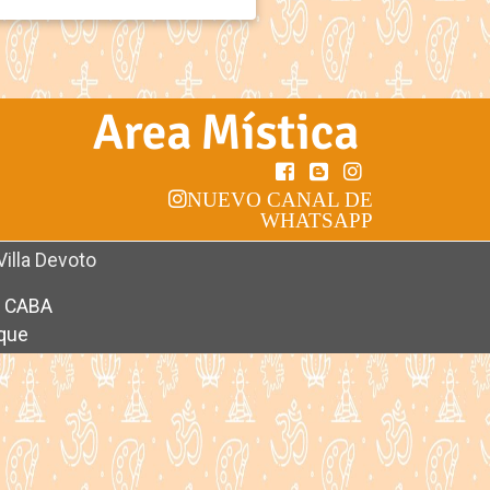
NUEVO CANAL DE
WHATSAPP
Villa Devoto
- CABA
rque