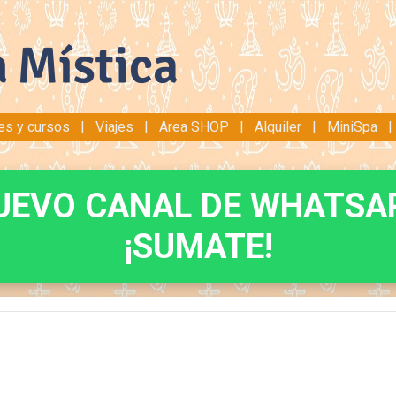
res y cursos
|
Viajes
|
Area SHOP
|
Alquiler
|
MiniSpa
UEVO CANAL DE WHATSA
¡SUMATE!