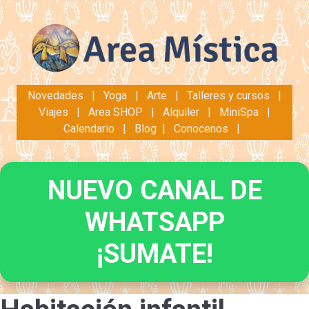
Novedades
|
Yoga
|
Arte
|
Talleres y cursos
|
Viajes
|
Area SHOP
|
Alquiler
|
MiniSpa
|
Calendario
|
Blog
|
Conocenos
|
NUEVO CANAL DE
WHATSAPP
¡SUMATE!